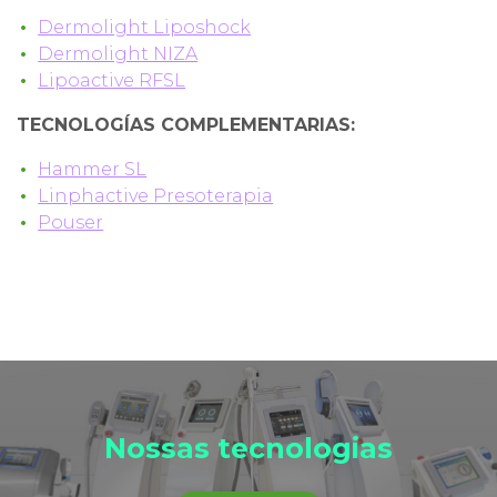
Dermolight Liposhock
Dermolight NIZA
Lipoactive RFSL
TECNOLOGÍAS COMPLEMENTARIAS:
Hammer SL
Linphactive Presoterapia
Pouser
Nossas tecnologias